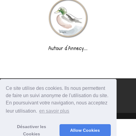
Autour d'Annecy...
Accueil
Webcams ici et là
Idées week-end
Ce site utilise des cookies. Ils nous permettent
de faire un suivi anonyme de l'utilisation du site.
L’agenda en Haute-Savoie
A propos
Contact
En poursuivant votre navigation, nous acceptez
Mentions légales
Politique de confidentialité
leur utilisation.
en savoir plus
Désactiver les
Allow Cookies
Cookies