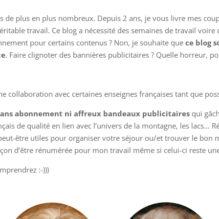
 êtes de plus en plus nombreux. Depuis 2 ans, je vous livre mes co
n véritable travail. Ce blog a nécessité des semaines de travail voi
nnement pour certains contenus ? Non, je souhaite que
ce blog s
te
. Faire clignoter des bannières publicitaires ? Quelle horreur, pou
une collaboration avec certaines enseignes françaises tant que poss
sans abonnement ni affreux bandeaux publicitaires
qui gâch
çais de qualité en lien avec l’univers de la montagne, les lacs… 
ut-être utiles pour organiser votre séjour ou/et trouver le bon ma
 façon d’être rénumérée pour mon travail même si celui-ci reste un
mprendrez :-)))